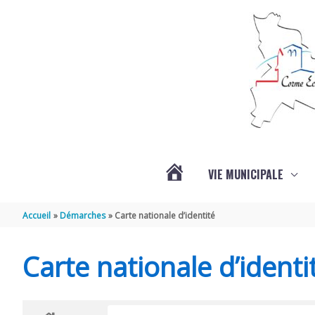
Aller au contenu
Aller au pied de page
VIE MUNICIPALE
ACTUALITÉS
Accueil
Démarches
Carte nationale d’identité
Carte nationale d’identi