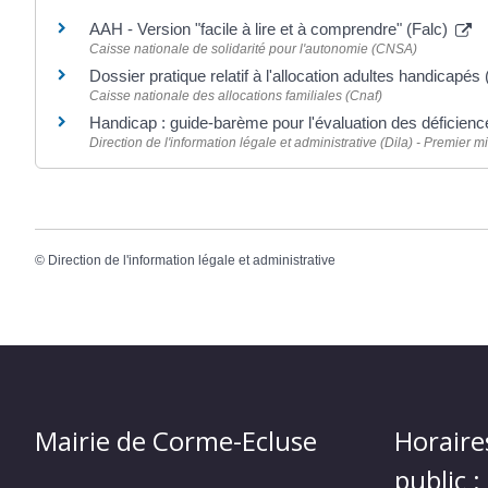
AAH - Version "facile à lire et à comprendre" (Falc)
Caisse nationale de solidarité pour l'autonomie (CNSA)
Dossier pratique relatif à l'allocation adultes handicapé
Caisse nationale des allocations familiales (Cnaf)
Handicap : guide-barème pour l'évaluation des déficienc
Direction de l'information légale et administrative (Dila) - Premier mi
©
Direction de l'information légale et administrative
Mairie de Corme-Ecluse
Horaire
public :