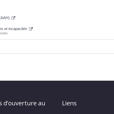
s (AAH)
es et incapacités
nistre
s d’ouverture au
Liens