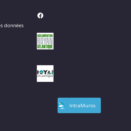
Facebook
es données
IntraMuros