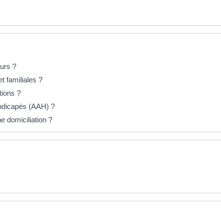
ours ?
t familiales ?
tions ?
handicapés (AAH) ?
e domiciliation ?