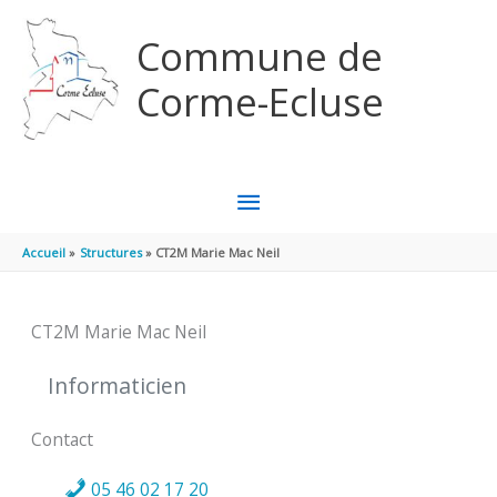
Aller au contenu
Aller au pied de page
Commune de
Corme-Ecluse
MENU
PRINCIPAL
Accueil
Structures
CT2M Marie Mac Neil
CT2M Marie Mac Neil
Informaticien
Contact
05 46 02 17 20