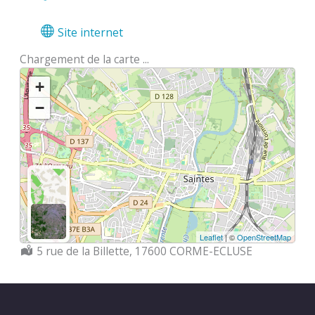
Site internet
Chargement de la carte ...
+
−
Leaflet
| ©
OpenStreetMap
Localisation :
5 rue de la Billette, 17600 CORME-ECLUSE