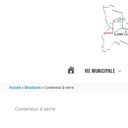
Aller au contenu
Aller au pied de page
VIE MUNICIPALE
ACTUALITÉS
Accueil
Structures
Conteneur à verre
Conteneur à verre