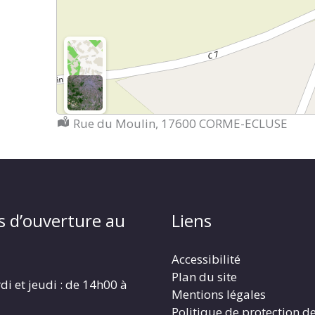
Localisation :
Rue du Moulin, 17600 CORME-ECLUSE
s d’ouverture au
Liens
Accessibilité
Plan du site
di et jeudi : de 14h00 à
Mentions légales
Politique de protection d