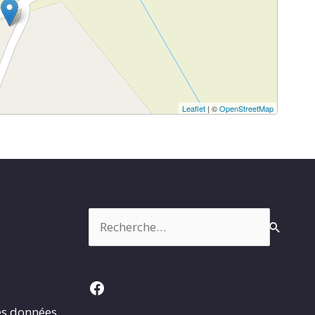
Leaflet
| ©
OpenStreetMap
Rechercher :
Facebook
es données