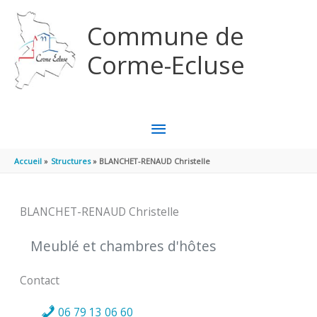
Aller au contenu
Aller au pied de page
Commune de
Corme-Ecluse
MENU
PRINCIPAL
Accueil
Structures
BLANCHET-RENAUD Christelle
BLANCHET-RENAUD Christelle
Meublé et chambres d'hôtes
Contact
06 79 13 06 60