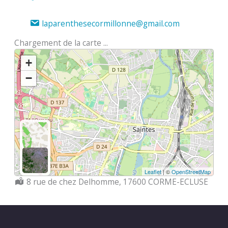
laparenthesecormillonne@gmail.com
Chargement de la carte ...
+
−
Leaflet
| ©
OpenStreetMap
Localisation :
8 rue de chez Delhomme, 17600 CORME-ECLUSE