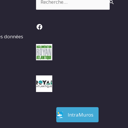
Facebook
es données
IntraMuros