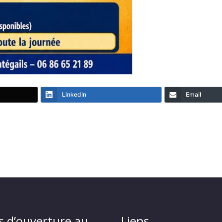
LinkedIn
Email
s d’ouverture au
Liens