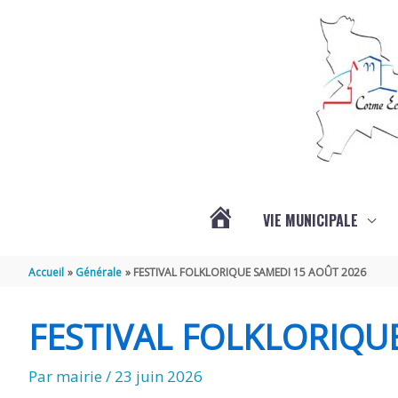
Aller au contenu
Aller au pied de page
VIE MUNICIPALE
ACTUALITÉS
Accueil
Générale
FESTIVAL FOLKLORIQUE SAMEDI 15 AOÛT 2026
FESTIVAL FOLKLORIQU
Par
mairie
/
23 juin 2026