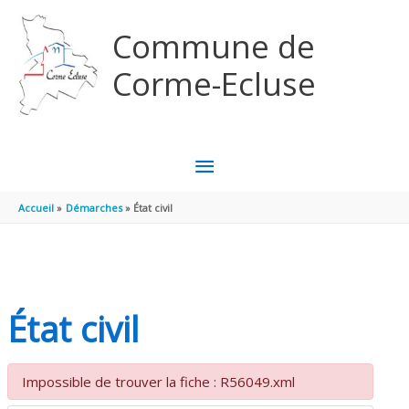
Aller au contenu
Aller au pied de page
Commune de
Corme-Ecluse
MENU
PRINCIPAL
Accueil
Démarches
État civil
État civil
Impossible de trouver la fiche : R56049.xml