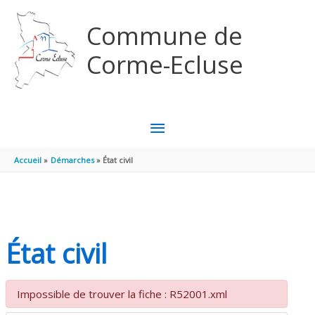
Aller au contenu
Aller au pied de page
Commune de
Corme-Ecluse
MENU
PRINCIPAL
Accueil
Démarches
État civil
État civil
Impossible de trouver la fiche : R52001.xml