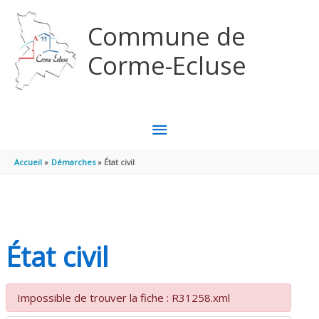
Aller au contenu
Aller au pied de page
Commune de
Corme-Ecluse
MENU
PRINCIPAL
Accueil
Démarches
État civil
État civil
Impossible de trouver la fiche : R31258.xml