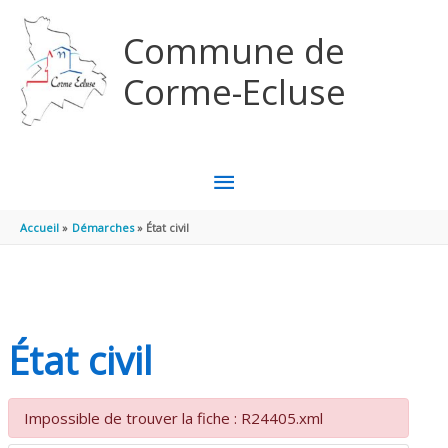
Aller au contenu
Aller au pied de page
Commune de
Corme-Ecluse
MENU
PRINCIPAL
Accueil
Démarches
État civil
État civil
Impossible de trouver la fiche : R24405.xml