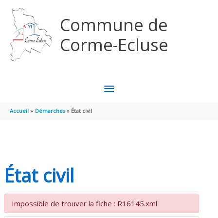
Aller au contenu
Aller au pied de page
Commune de
Corme-Ecluse
MENU
PRINCIPAL
Accueil
Démarches
État civil
État civil
Impossible de trouver la fiche : R16145.xml