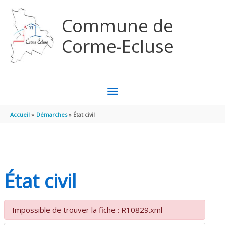
Aller au contenu
Aller au pied de page
Commune de
Corme-Ecluse
MENU
PRINCIPAL
Accueil
Démarches
État civil
État civil
Impossible de trouver la fiche : R10829.xml