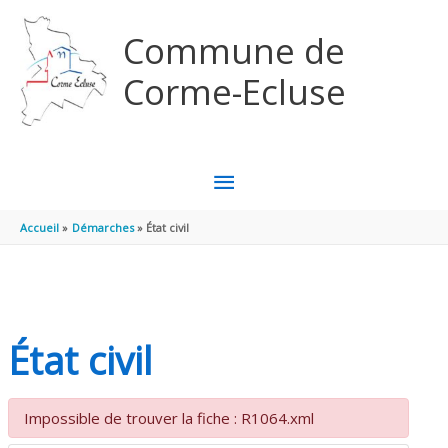
Aller au contenu
Aller au pied de page
Commune de
Corme-Ecluse
MENU
PRINCIPAL
Accueil
Démarches
État civil
État civil
Impossible de trouver la fiche : R1064.xml