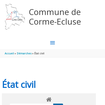
Aller au contenu
Aller au pied de page
Commune de
Corme-Ecluse
MENU
PRINCIPAL
Accueil
Démarches
État civil
État civil