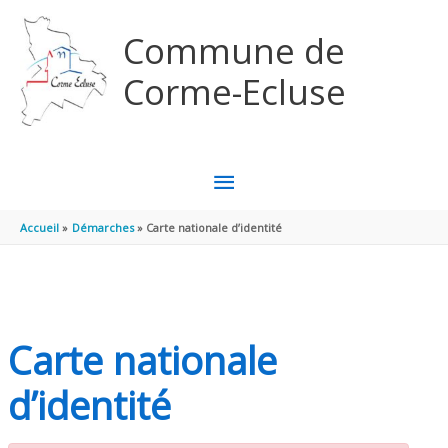
Aller au contenu
Aller au pied de page
Commune de
Corme-Ecluse
MENU
PRINCIPAL
Accueil
Démarches
Carte nationale d’identité
Carte nationale
d’identité