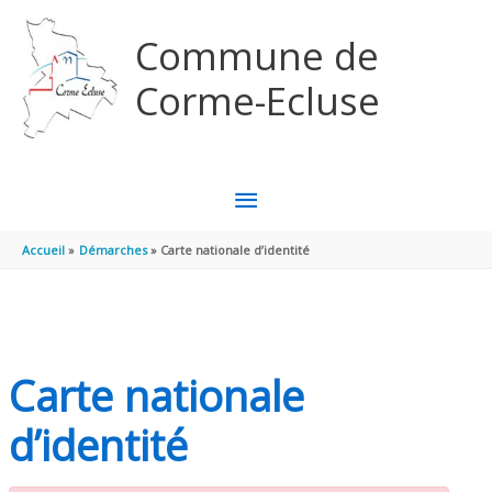
Aller au contenu
Aller au pied de page
Commune de
Corme-Ecluse
MENU
PRINCIPAL
Accueil
Démarches
Carte nationale d’identité
Carte nationale
d’identité