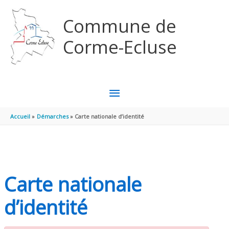
Aller au contenu
Aller au pied de page
Commune de
Corme-Ecluse
MENU
PRINCIPAL
Accueil
Démarches
Carte nationale d’identité
Carte nationale
d’identité