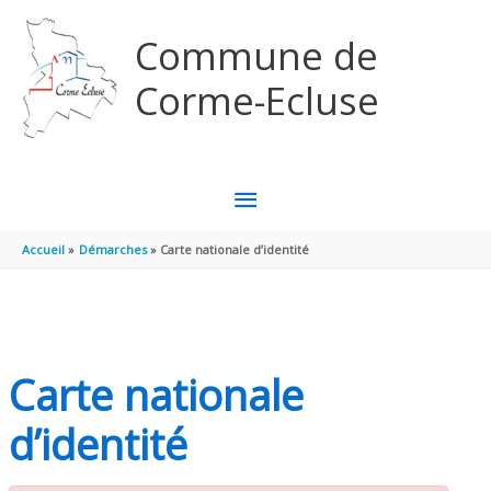
Aller au contenu
Aller au pied de page
Commune de
Corme-Ecluse
MENU
PRINCIPAL
Accueil
Démarches
Carte nationale d’identité
Carte nationale
d’identité