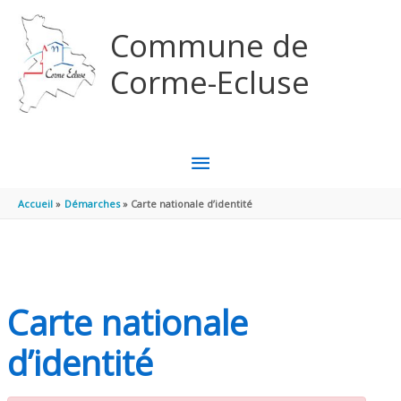
Aller au contenu
Aller au pied de page
Commune de
Corme-Ecluse
MENU
PRINCIPAL
Accueil
Démarches
Carte nationale d’identité
Carte nationale
d’identité