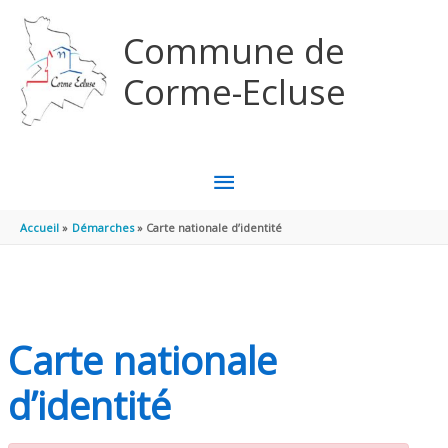
Aller au contenu
Aller au pied de page
Commune de
Corme-Ecluse
MENU
PRINCIPAL
Accueil
Démarches
Carte nationale d’identité
Carte nationale
d’identité