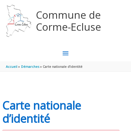
Aller au contenu
Aller au pied de page
Commune de
Corme-Ecluse
MENU
PRINCIPAL
Accueil
Démarches
Carte nationale d’identité
Carte nationale
d’identité