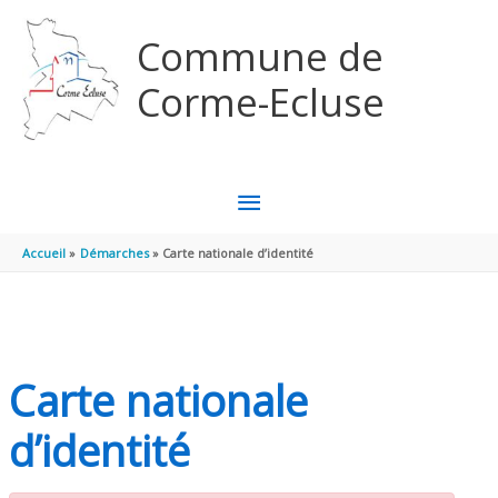
Aller au contenu
Aller au pied de page
Commune de
Corme-Ecluse
MENU
PRINCIPAL
Accueil
Démarches
Carte nationale d’identité
Carte nationale
d’identité