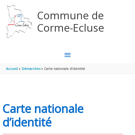
Aller au contenu
Aller au pied de page
Commune de
Corme-Ecluse
MENU
PRINCIPAL
Accueil
Démarches
Carte nationale d’identité
Carte nationale
d’identité