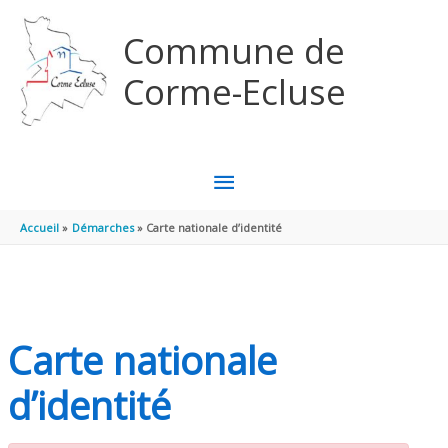
Aller au contenu
Aller au pied de page
Commune de
Corme-Ecluse
MENU
PRINCIPAL
Accueil
Démarches
Carte nationale d’identité
Carte nationale
d’identité