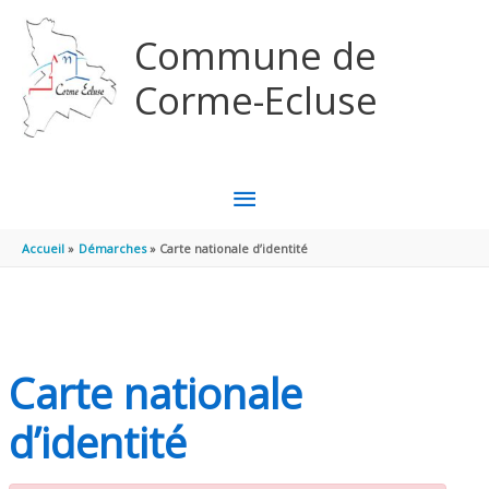
Aller au contenu
Aller au pied de page
Commune de
Corme-Ecluse
MENU
PRINCIPAL
Accueil
Démarches
Carte nationale d’identité
Carte nationale
d’identité